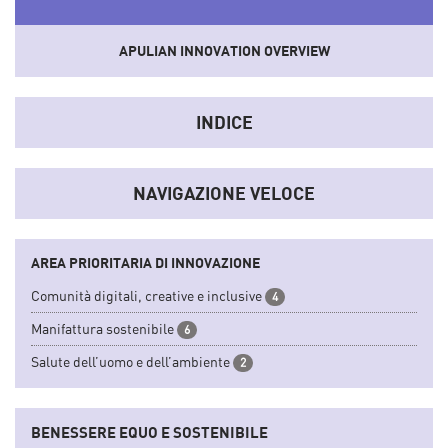
APULIAN INNOVATION OVERVIEW
Uno
strumento
che sistematizza dati e informazioni del
sistema socio-economico e dell'innovazione regionale
INDICE
convertendoli in indicatori sintetici.
NAVIGAZIONE VELOCE
AREA PRIORITARIA DI INNOVAZIONE
Comunità digitali, creative e inclusive
4
Manifattura sostenibile
6
Salute dell’uomo e dell’ambiente
2
BENESSERE EQUO E SOSTENIBILE