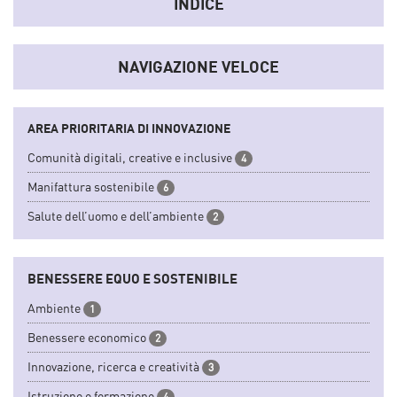
INDICE
convertendoli in indicatori sintetici.
NAVIGAZIONE VELOCE
AREA PRIORITARIA DI INNOVAZIONE
Comunità digitali, creative e inclusive
4
Manifattura sostenibile
6
Salute dell’uomo e dell’ambiente
2
BENESSERE EQUO E SOSTENIBILE
Ambiente
1
Benessere economico
2
Innovazione, ricerca e creatività
3
Istruzione e formazione
4