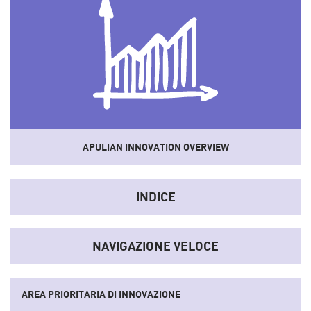
APULIAN INNOVATION OVERVIEW
Uno
strumento
che sistematizza dati e informazioni del
sistema socio-economico e dell'innovazione regionale
INDICE
convertendoli in indicatori sintetici.
NAVIGAZIONE VELOCE
AREA PRIORITARIA DI INNOVAZIONE