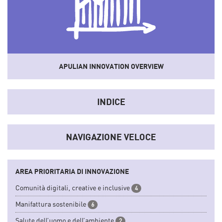
APULIAN INNOVATION OVERVIEW
Uno
strumento
che sistematizza dati e informazioni del
sistema socio-economico e dell'innovazione regionale
INDICE
convertendoli in indicatori sintetici.
NAVIGAZIONE VELOCE
AREA PRIORITARIA DI INNOVAZIONE
Comunità digitali, creative e inclusive
4
Manifattura sostenibile
6
Salute dell’uomo e dell’ambiente
2