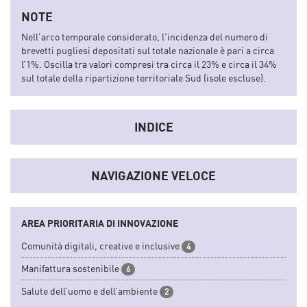
sistema socio-economico e dell'innovazione regionale
NOTE
convertendoli in indicatori sintetici.
Nell'arco temporale considerato, l'incidenza del numero di
brevetti pugliesi depositati sul totale nazionale è pari a circa
l’1%. Oscilla tra valori compresi tra circa il 23% e circa il 34%
sul totale della ripartizione territoriale Sud (isole escluse).
INDICE
NAVIGAZIONE VELOCE
AREA PRIORITARIA DI INNOVAZIONE
Comunità digitali, creative e inclusive
4
Manifattura sostenibile
6
Salute dell’uomo e dell’ambiente
2