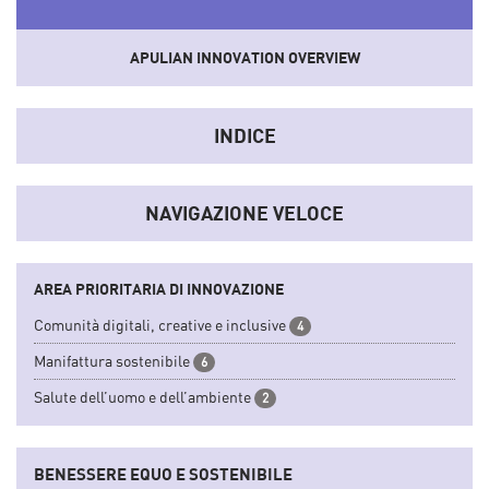
APULIAN INNOVATION OVERVIEW
Uno
strumento
che sistematizza dati e informazioni del
sistema socio-economico e dell'innovazione regionale
INDICE
convertendoli in indicatori sintetici.
NAVIGAZIONE VELOCE
AREA PRIORITARIA DI INNOVAZIONE
Comunità digitali, creative e inclusive
4
Manifattura sostenibile
6
Salute dell’uomo e dell’ambiente
2
BENESSERE EQUO E SOSTENIBILE