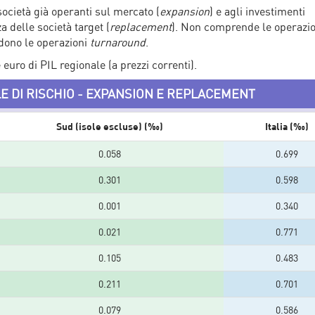
 società già operanti sul mercato (
expansion
) e agli investimenti
za delle società target (
replacement
). Non comprende le operazio
dono le operazioni
turnaround
.
 euro di PIL regionale (a prezzi correnti).
LE DI RISCHIO - EXPANSION E REPLACEMENT
Sud (isole escluse) (‰)
Italia (‰)
0.058
0.699
0.301
0.598
0.001
0.340
0.021
0.771
0.105
0.483
0.211
0.701
0.079
0.586