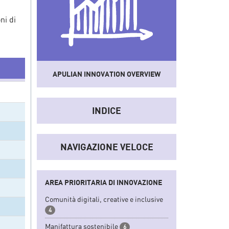
ni di
APULIAN INNOVATION OVERVIEW
Uno
strumento
che sistematizza dati e
informazioni del sistema socio-
INDICE
economico e dell'innovazione regionale
convertendoli in indicatori sintetici.
NAVIGAZIONE VELOCE
AREA PRIORITARIA DI INNOVAZIONE
Comunità digitali, creative e inclusive
4
Manifattura sostenibile
6