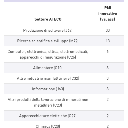
PMI
innovative
Settore ATECO
(val ass)
Produzione di software (J62)
33
Ricerca scientifica e sviluppo (M72)
13
Computer, elettronica, ottica, elettromedicali,
6
apparecchi di misurazione (C26)
Alimentare (C10)
3
Altre industrie manifatturiere (C32)
3
Informazione (J63)
3
Altri prodotti della lavorazione di minerali non
2
metalliferi (C23)
Apparecchiature elettriche (C27)
2
Chimica (C20)
2