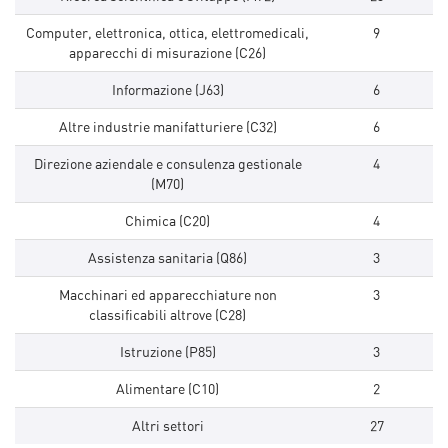
Computer, elettronica, ottica, elettromedicali,
9
apparecchi di misurazione (C26)
Informazione (J63)
6
Altre industrie manifatturiere (C32)
6
Direzione aziendale e consulenza gestionale
4
(M70)
Chimica (C20)
4
Assistenza sanitaria (Q86)
3
Macchinari ed apparecchiature non
3
classificabili altrove (C28)
Istruzione (P85)
3
Alimentare (C10)
2
Altri settori
27