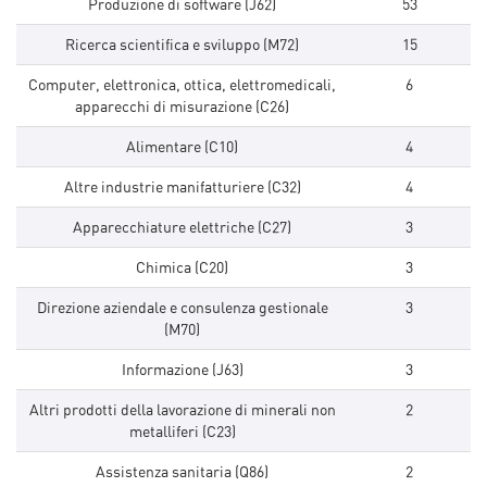
Produzione di software (J62)
53
Ricerca scientifica e sviluppo (M72)
15
Computer, elettronica, ottica, elettromedicali,
6
apparecchi di misurazione (C26)
Alimentare (C10)
4
Altre industrie manifatturiere (C32)
4
Apparecchiature elettriche (C27)
3
Chimica (C20)
3
Direzione aziendale e consulenza gestionale
3
(M70)
Informazione (J63)
3
Altri prodotti della lavorazione di minerali non
2
metalliferi (C23)
Assistenza sanitaria (Q86)
2