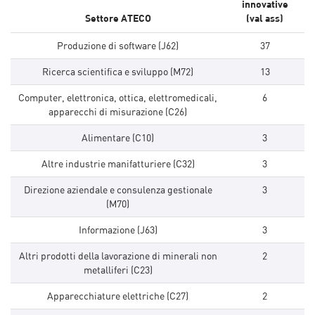
innovative
Settore ATECO
(val ass)
Produzione di software (J62)
37
Ricerca scientifica e sviluppo (M72)
13
Computer, elettronica, ottica, elettromedicali,
6
apparecchi di misurazione (C26)
Alimentare (C10)
3
Altre industrie manifatturiere (C32)
3
Direzione aziendale e consulenza gestionale
3
(M70)
Informazione (J63)
3
Altri prodotti della lavorazione di minerali non
2
metalliferi (C23)
Apparecchiature elettriche (C27)
2