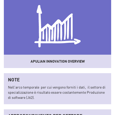
APULIAN INNOVATION OVERVIEW
Uno
strumento
che sistematizza dati e informazioni del
sistema socio-economico e dell'innovazione regionale
NOTE
convertendoli in indicatori sintetici.
Nell'arco temporale per cui vengono forniti i dati, il settore di
specializzazione è risultato essere costantemente Produzione
di software (J62).