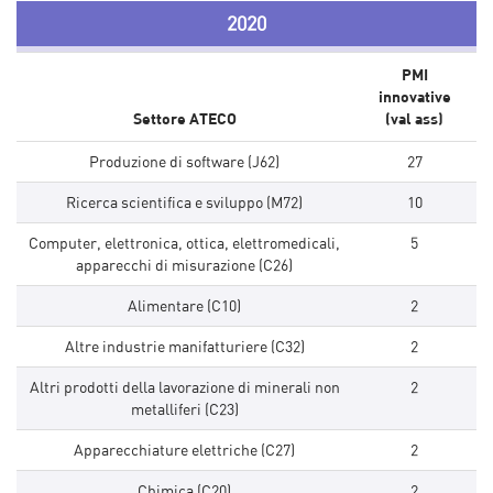
2020
PMI
innovative
Settore ATECO
(val ass)
Produzione di software (J62)
27
Ricerca scientifica e sviluppo (M72)
10
Computer, elettronica, ottica, elettromedicali,
5
apparecchi di misurazione (C26)
Alimentare (C10)
2
Altre industrie manifatturiere (C32)
2
Altri prodotti della lavorazione di minerali non
2
metalliferi (C23)
Apparecchiature elettriche (C27)
2
Chimica (C20)
2