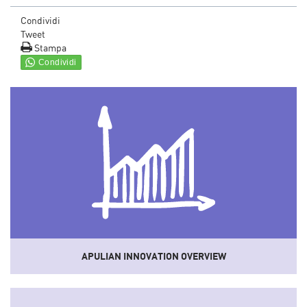
Condividi
Tweet
Stampa
APULIAN INNOVATION OVERVIEW
Uno
strumento
che sistematizza dati e informazioni del
sistema socio-economico e dell'innovazione regionale
convertendoli in indicatori sintetici.