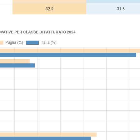
32.9
31.6