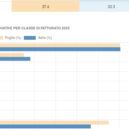
37.6
33.3