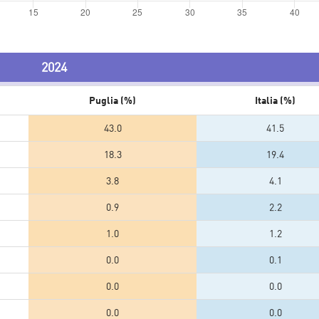
2024
Puglia (%)
Italia (%)
43.0
41.5
18.3
19.4
3.8
4.1
0.9
2.2
1.0
1.2
0.0
0.1
0.0
0.0
0.0
0.0