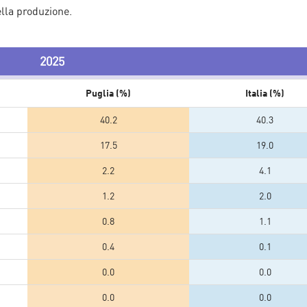
ella produzione.
2025
Puglia (%)
Italia (%)
40.2
40.3
17.5
19.0
2.2
4.1
1.2
2.0
0.8
1.1
0.4
0.1
0.0
0.0
0.0
0.0