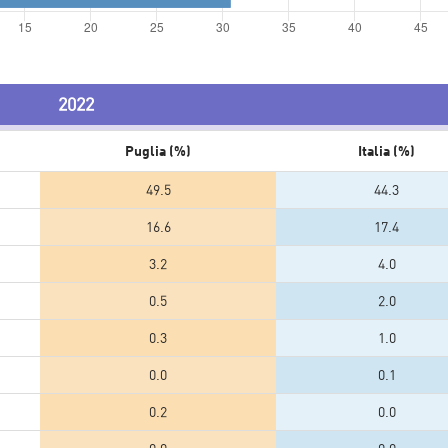
2022
Puglia (%)
Italia (%)
49.5
44.3
16.6
17.4
3.2
4.0
0.5
2.0
0.3
1.0
0.0
0.1
0.2
0.0