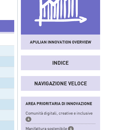
APULIAN INNOVATION OVERVIEW
Uno
strumento
che sistematizza dati e
informazioni del sistema socio-
INDICE
economico e dell'innovazione regionale
convertendoli in indicatori sintetici.
NAVIGAZIONE VELOCE
AREA PRIORITARIA DI INNOVAZIONE
Comunità digitali, creative e inclusive
4
Manifattura sostenibile
6