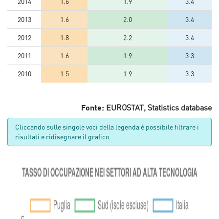
2014
1.6
1.9
3.4
2013
1.6
2.0
3.4
2012
1.8
2.2
3.4
2011
1.6
1.9
3.3
2010
1.5
1.9
3.3
Fonte:
EUROSTAT, Statistics database
Cliccando sulle singole voci della legenda è possibile filtrare i
risultati e ridisegnare il grafico.