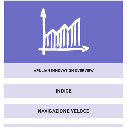
APULIAN INNOVATION OVERVIEW
Uno
strumento
che sistematizza dati e informazioni del
sistema socio-economico e dell'innovazione regionale
INDICE
convertendoli in indicatori sintetici.
NAVIGAZIONE VELOCE