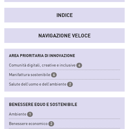
Uno
strumento
che sistematizza dati e informazioni del
sistema socio-economico e dell'innovazione regionale
INDICE
convertendoli in indicatori sintetici.
NAVIGAZIONE VELOCE
AREA PRIORITARIA DI INNOVAZIONE
Comunità digitali, creative e inclusive
4
Manifattura sostenibile
6
Salute dell’uomo e dell’ambiente
2
BENESSERE EQUO E SOSTENIBILE
Ambiente
1
Benessere economico
2