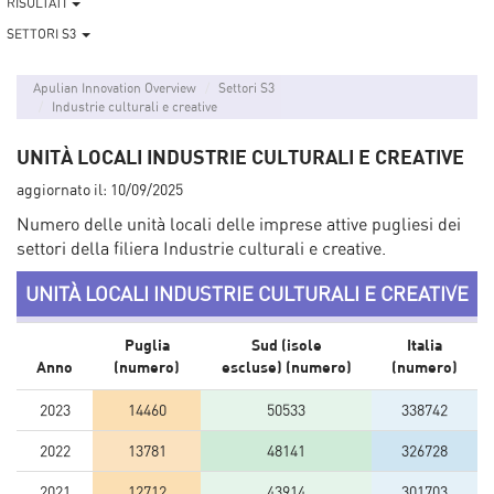
RISULTATI
SETTORI S3
Apulian Innovation Overview
Settori S3
Industrie culturali e creative
UNITÀ LOCALI INDUSTRIE CULTURALI E CREATIVE
aggiornato il:
10/09/2025
Numero delle unità locali delle imprese attive pugliesi dei
settori della filiera Industrie culturali e creative.
UNITÀ LOCALI INDUSTRIE CULTURALI E CREATIVE
Puglia
Sud (isole
Italia
Anno
(numero)
escluse) (numero)
(numero)
2023
14460
50533
338742
2022
13781
48141
326728
2021
12712
43914
301703