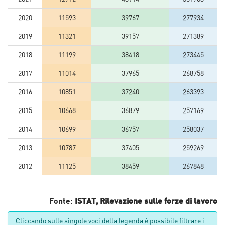
2020
11593
39767
277934
2019
11321
39157
271389
2018
11199
38418
273445
2017
11014
37965
268758
2016
10851
37240
263393
2015
10668
36879
257169
2014
10699
36757
258037
2013
10787
37405
259269
2012
11125
38459
267848
Fonte:
ISTAT, Rilevazione sulle forze di lavoro
Cliccando sulle singole voci della legenda è possibile filtrare i