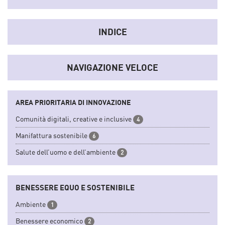
Uno
strumento
che sistematizza dati e informazioni del
sistema socio-economico e dell'innovazione regionale
INDICE
convertendoli in indicatori sintetici.
NAVIGAZIONE VELOCE
AREA PRIORITARIA DI INNOVAZIONE
Comunità digitali, creative e inclusive
4
Manifattura sostenibile
6
Salute dell’uomo e dell’ambiente
2
BENESSERE EQUO E SOSTENIBILE
Ambiente
1
Benessere economico
2