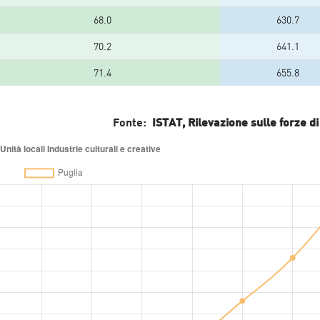
68.0
630.7
70.2
641.1
71.4
655.8
Fonte:
ISTAT, Rilevazione sulle forze di