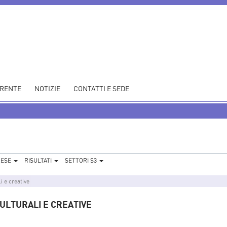
ARENTE
NOTIZIE
CONTATTI E SEDE
RESE
RISULTATI
SETTORI S3
i e creative
CULTURALI E CREATIVE