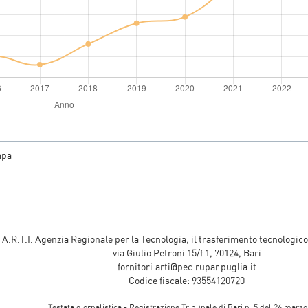
mpa
A.R.T.I. Agenzia Regionale per la Tecnologia, il trasferimento tecnologico
via Giulio Petroni 15/f.1, 70124, Bari
fornitori.arti@pec.rupar.puglia.it
Codice fiscale: 93554120720
Testata giornalistica - Registrazione Tribunale di Bari n. 5 del 26 marzo