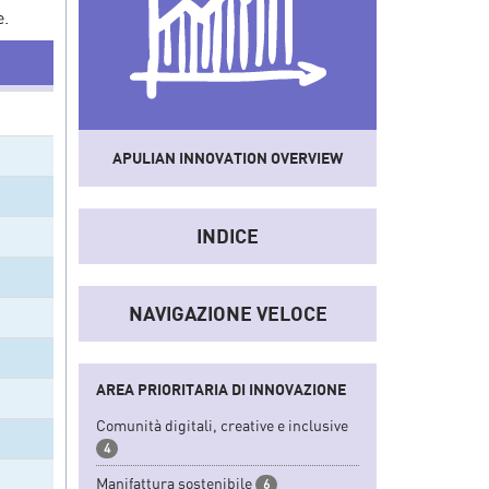
e.
APULIAN INNOVATION OVERVIEW
Uno
strumento
che sistematizza dati e
informazioni del sistema socio-
INDICE
economico e dell'innovazione regionale
convertendoli in indicatori sintetici.
NAVIGAZIONE VELOCE
AREA PRIORITARIA DI INNOVAZIONE
Comunità digitali, creative e inclusive
4
Manifattura sostenibile
6