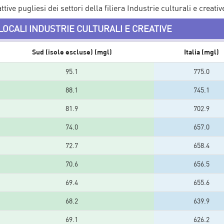
ive pugliesi dei settori della filiera Industrie culturali e creativ
LOCALI INDUSTRIE CULTURALI E CREATIVE
Sud (isole escluse) (mgl)
Italia (mgl)
95.1
775.0
88.1
745.1
81.9
702.9
74.0
657.0
72.7
658.4
70.6
656.5
69.4
655.6
68.2
639.9
69.1
626.2